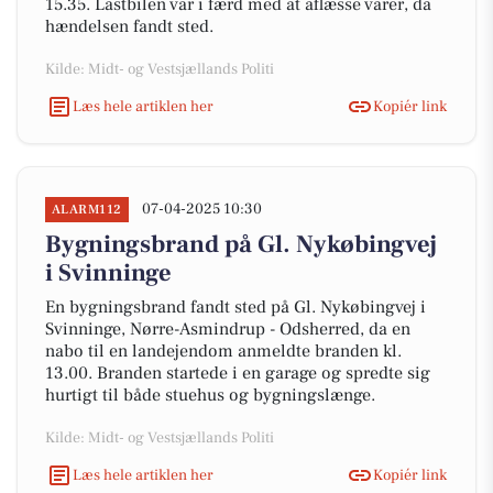
15.35. Lastbilen var i færd med at aflæsse varer, da
hændelsen fandt sted.
Kilde: Midt- og Vestsjællands Politi
Læs hele artiklen her
Kopiér link
07-04-2025 10:30
ALARM112
Bygningsbrand på Gl. Nykøbingvej
i Svinninge
En bygningsbrand fandt sted på Gl. Nykøbingvej i
Svinninge, Nørre-Asmindrup - Odsherred, da en
nabo til en landejendom anmeldte branden kl.
13.00. Branden startede i en garage og spredte sig
hurtigt til både stuehus og bygningslænge.
Kilde: Midt- og Vestsjællands Politi
Læs hele artiklen her
Kopiér link