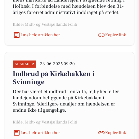
mens han kørte ad Landevejen i østgående retning i
Holbæk. I forbindelse med hændelsen blev den 31-
åriges førerret administrativt inddraget på stedet.
Kilde: Midt- og Vestsjællands Politi
Læs hele artiklen her
Kopiér link
23-06-2025 09:20
ALARM112
Indbrud på Kirkebakken i
Svinninge
Der har været et indbrud i en villa, lejlighed eller
landejendom beliggende på Kirkebakken i
Svinninge. Yderligere detaljer om hændelsen er
endnu ikke tilgængelige.
Kilde: Midt- og Vestsjællands Politi
Læs hele artiklen her
Kopiér link