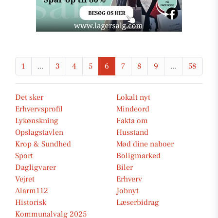
1
...
3
4
5
6
7
8
9
...
58
Det sker
Lokalt nyt
Erhvervsprofil
Mindeord
Lykønskning
Fakta om
Opslagstavlen
Husstand
Krop & Sundhed
Mød dine naboer
Sport
Boligmarked
Dagligvarer
Biler
Vejret
Erhverv
Alarm112
Jobnyt
Historisk
Læserbidrag
Kommunalvalg 2025