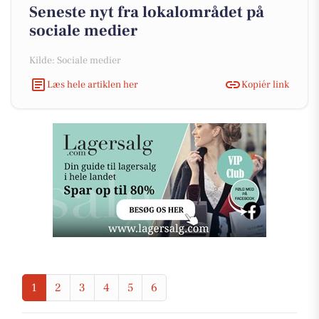
Seneste nyt fra lokalområdet på
sociale medier
Kilde: Sociale medier
Læs hele artiklen her
Kopiér link
1
2
3
4
5
6