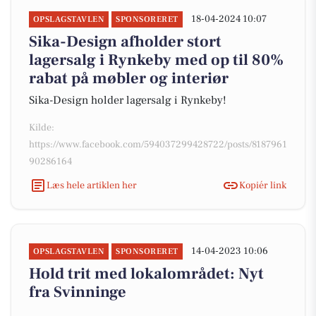
18-04-2024 10:07
OPSLAGSTAVLEN
SPONSORERET
Sika-Design afholder stort
lagersalg i Rynkeby med op til 80%
rabat på møbler og interiør
Sika-Design holder lagersalg i Rynkeby!
Kilde:
https://www.facebook.com/594037299428722/posts/8187961
90286164
Læs hele artiklen her
Kopiér link
14-04-2023 10:06
OPSLAGSTAVLEN
SPONSORERET
Hold trit med lokalområdet: Nyt
fra Svinninge