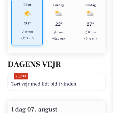
I dag
Lørdag
Søndag
19°
22°
27°
💧
0 mm
💧
💧
0 mm
0 mm
💨
5,5 m/s
💨
💨
3,7 m/s
3,9 m/s
DAGENS VEJR
VEJRET
Tørt vejr med lidt bid i vinden
I dag 07. august