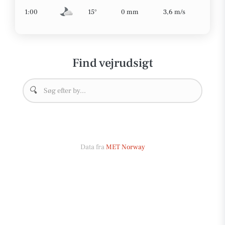
1:00
15°
0 mm
3,6 m/s
Find vejrudsigt
🔍
Data fra
MET Norway