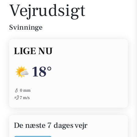
Vejrudsigt
Svinninge
LIGE NU
18°
💧
0 mm
💨
7 m/s
De næste 7 dages vejr