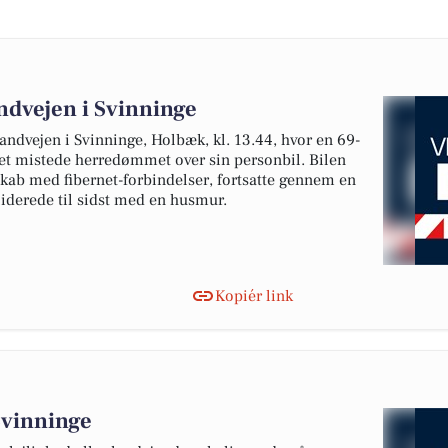
ndvejen i Svinninge
randvejen i Svinninge, Holbæk, kl. 13.44, hvor en 69-
t mistede herredømmet over sin personbil. Bilen
 skab med fibernet-forbindelser, fortsatte gennem en
lliderede til sidst med en husmur.
Kopiér link
Svinninge