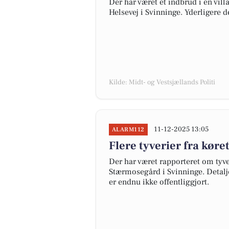
Der har været et indbrud i en vil
Helsevej i Svinninge. Yderligere 
Kilde: Midt- og Vestsjællands Politi
11-12-2025 13:05
ALARM112
Flere tyverier fra køre
Der har været rapporteret om tyve
Stærmosegård i Svinninge. Detal
er endnu ikke offentliggjort.