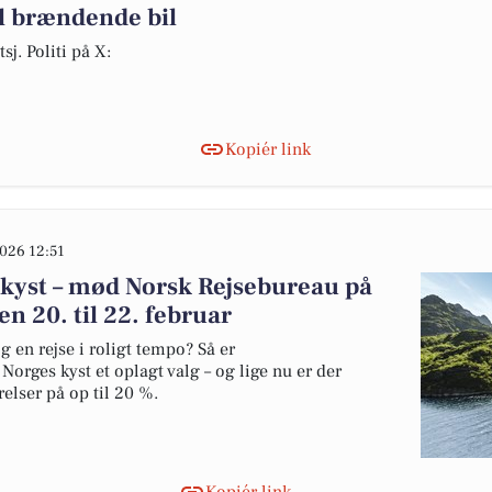
l brændende bil
sj. Politi på X:
Kopiér link
026 12:51
 kyst – mød Norsk Rejsebureau på
en 20. til 22. februar
 en rejse i roligt tempo? Så er
orges kyst et oplagt valg – og lige nu er der
lser på op til 20 %.