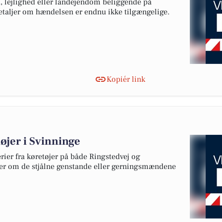
la, lejlighed eller landejendom beliggende på
detaljer om hændelsen er endnu ikke tilgængelige.
Kopiér link
tøjer i Svinninge
rier fra køretøjer på både Ringstedvej og
jer om de stjålne genstande eller gerningsmændene