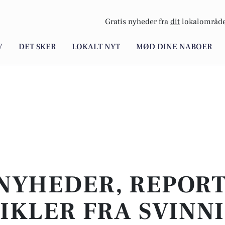
Gratis nyheder fra
dit
lokalområde
V
DET SKER
LOKALT NYT
MØD DINE NABOER
NYHEDER, REPOR
IKLER FRA SVINN