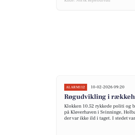
Kilde: Norsk Rejsebureau
10-02-2026 09:20
ALARM112
Røgudvikling i rækkeh
Klokken 10.52 rykkede politi og 
på Kløverhaven i Svinninge, Hol
der var ikke ild i taget. I stedet 