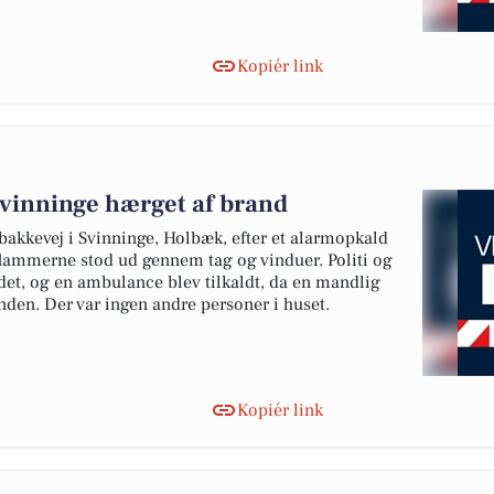
Kopiér link
 Svinninge hærget af brand
lbakkevej i Svinninge, Holbæk, efter et alarmopkald
og flammerne stod ud gennem tag og vinduer. Politi og
det, og en ambulance blev tilkaldt, da en mandlig
anden. Der var ingen andre personer i huset.
Kopiér link