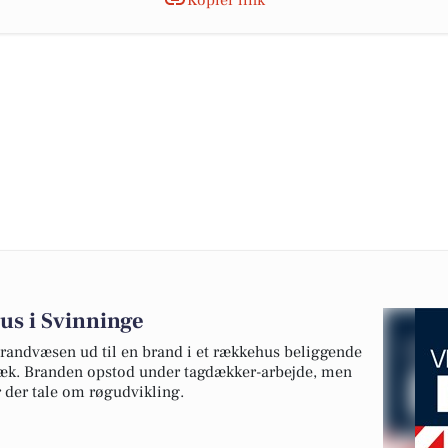
Kopiér link
us i Svinninge
brandvæsen ud til en brand i et rækkehus beliggende
bæk. Branden opstod under tagdækker-arbejde, men
var der tale om røgudvikling.