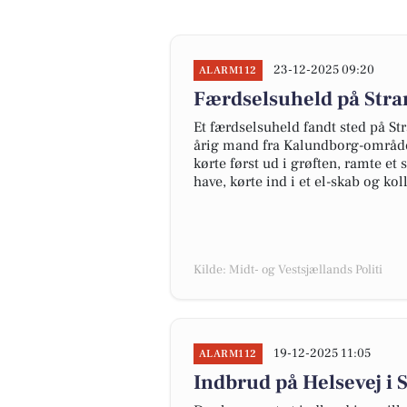
23-12-2025 09:20
ALARM112
Færdselsuheld på Stra
Et færdselsuheld fandt sted på St
årig mand fra Kalundborg-område
kørte først ud i grøften, ramte et
have, kørte ind i et el-skab og ko
Kilde: Midt- og Vestsjællands Politi
19-12-2025 11:05
ALARM112
Indbrud på Helsevej i 