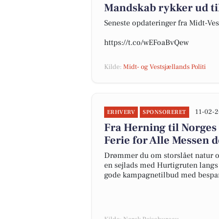
Mandskab rykker ud ti
Seneste opdateringer fra Midt-Vest
https://t.co/wEFoaBvQew
Kilde:
Midt- og Vestsjællands Politi
11-02-2
ERHVERV
SPONSORERET
Fra Herning til Norges
Ferie for Alle Messen d
Drømmer du om storslået natur og
en sejlads med Hurtigruten langs N
gode kampagnetilbud med bespare