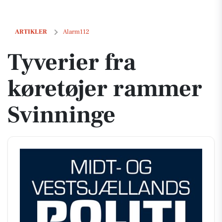
Tyverier fra køretøjer rammer Svinninge
ARTIKLER
Alarm112
Tyverier fra
køretøjer rammer
Svinninge