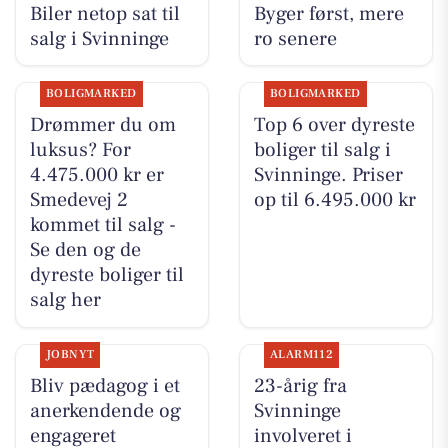
Biler netop sat til
Byger først, mere
salg i Svinninge
ro senere
BOLIGMARKED
BOLIGMARKED
Drømmer du om
Top 6 over dyreste
luksus? For
boliger til salg i
4.475.000 kr er
Svinninge. Priser
Smedevej 2
op til 6.495.000 kr
kommet til salg -
Se den og de
dyreste boliger til
salg her
JOBNYT
ALARM112
Bliv pædagog i et
23-årig fra
anerkendende og
Svinninge
engageret
involveret i