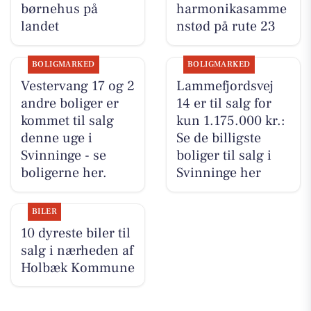
børnehus på
harmonikasamme
landet
nstød på rute 23
BOLIGMARKED
BOLIGMARKED
Vestervang 17 og 2
Lammefjordsvej
andre boliger er
14 er til salg for
kommet til salg
kun 1.175.000 kr.:
denne uge i
Se de billigste
Svinninge - se
boliger til salg i
boligerne her.
Svinninge her
BILER
10 dyreste biler til
salg i nærheden af
Holbæk Kommune