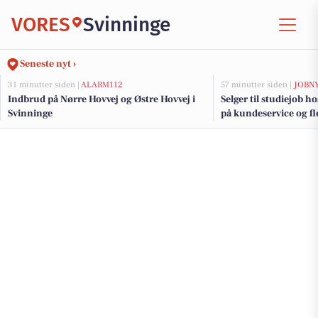
VORES
Svinninge
Seneste nyt ›
31 minutter siden |
ALARM112
57 minutter siden |
JOBN
Indbrud på Nørre Hovvej og Østre Hovvej i
Selger til studiejob h
Svinninge
på kundeservice og fle