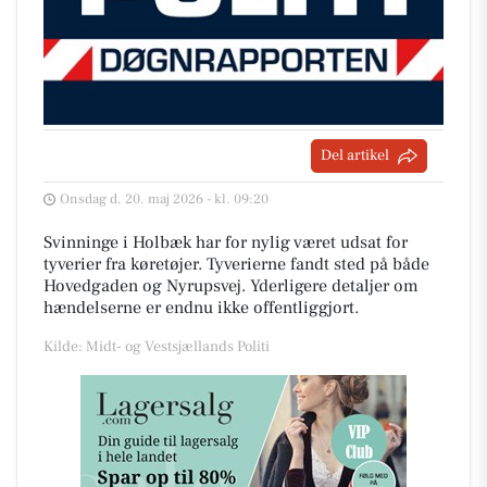
Del artikel
Onsdag d. 20. maj 2026 - kl. 09:20
Svinninge i Holbæk har for nylig været udsat for
tyverier fra køretøjer. Tyverierne fandt sted på både
Hovedgaden og Nyrupsvej. Yderligere detaljer om
hændelserne er endnu ikke offentliggjort.
Kilde: Midt- og Vestsjællands Politi