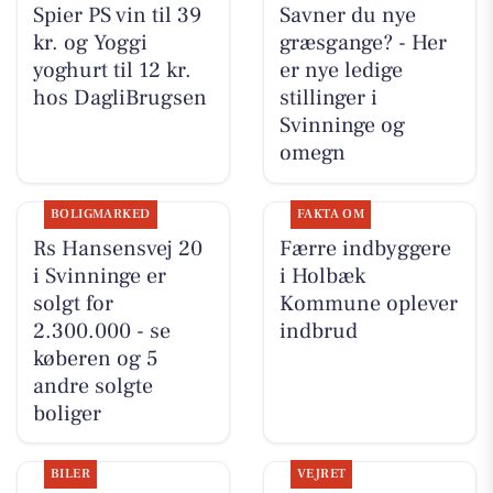
Spier PS vin til 39
Savner du nye
kr. og Yoggi
græsgange? - Her
yoghurt til 12 kr.
er nye ledige
hos DagliBrugsen
stillinger i
Svinninge og
omegn
BOLIGMARKED
FAKTA OM
Rs Hansensvej 20
Færre indbyggere
i Svinninge er
i Holbæk
solgt for
Kommune oplever
2.300.000 - se
indbrud
køberen og 5
andre solgte
boliger
BILER
VEJRET