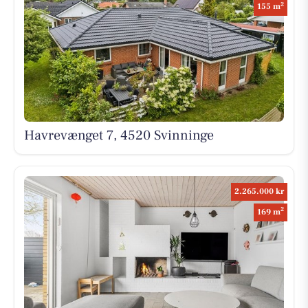
2
155 m
Havrevænget 7, 4520 Svinninge
2.265.000 kr
2
169 m