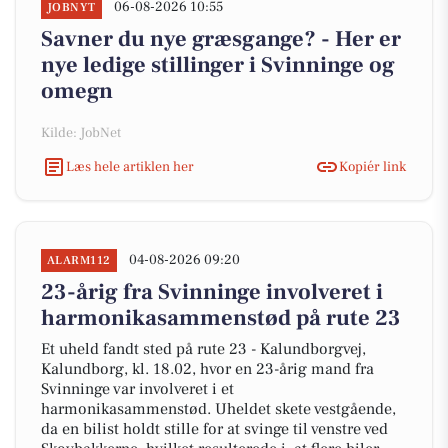
06-08-2026 10:55
JOBNYT
Savner du nye græsgange? - Her er
nye ledige stillinger i Svinninge og
omegn
Kilde: JobNet
Læs hele artiklen her
Kopiér link
04-08-2026 09:20
ALARM112
23-årig fra Svinninge involveret i
harmonikasammenstød på rute 23
Et uheld fandt sted på rute 23 - Kalundborgvej,
Kalundborg, kl. 18.02, hvor en 23-årig mand fra
Svinninge var involveret i et
harmonikasammenstød. Uheldet skete vestgående,
da en bilist holdt stille for at svinge til venstre ved