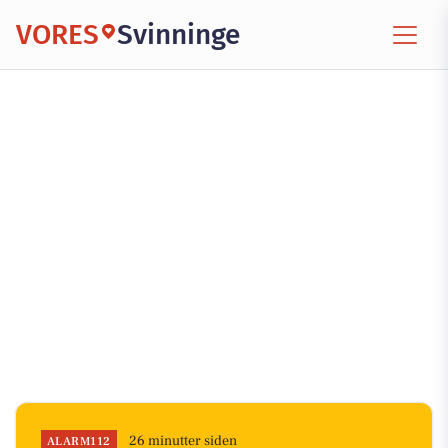
VORES
Svinninge
26 minutter siden
ALARM112