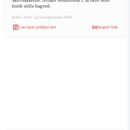
Skovbakkerne, hvilket resulterede i, at flere biler
holdt stille bagved.
Kilde: Midt- og Vestsjællands Politi
Læs hele artiklen her
Kopiér link