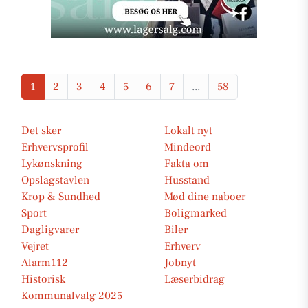
1
2
3
4
5
6
7
...
58
Det sker
Lokalt nyt
Erhvervsprofil
Mindeord
Lykønskning
Fakta om
Opslagstavlen
Husstand
Krop & Sundhed
Mød dine naboer
Sport
Boligmarked
Dagligvarer
Biler
Vejret
Erhverv
Alarm112
Jobnyt
Historisk
Læserbidrag
Kommunalvalg 2025