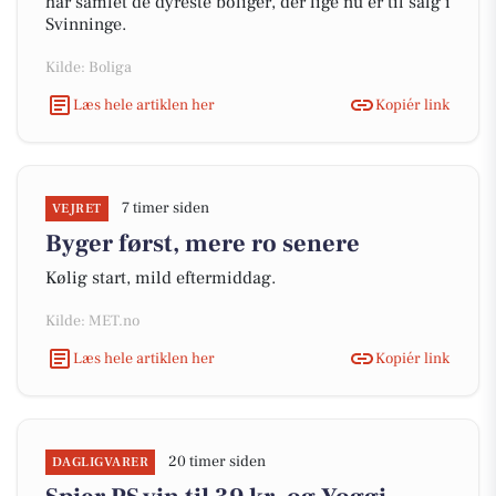
har samlet de dyreste boliger, der lige nu er til salg i
Svinninge.
Kilde: Boliga
Læs hele artiklen her
Kopiér link
7 timer siden
VEJRET
Byger først, mere ro senere
Kølig start, mild eftermiddag.
Kilde: MET.no
Læs hele artiklen her
Kopiér link
20 timer siden
DAGLIGVARER