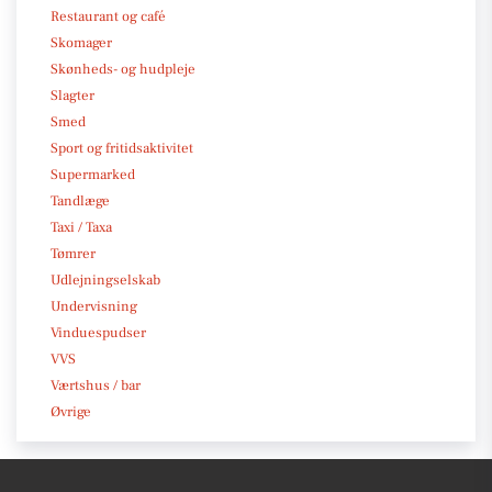
Restaurant og café
Skomager
Skønheds- og hudpleje
Slagter
Smed
Sport og fritidsaktivitet
Supermarked
Tandlæge
Taxi / Taxa
Tømrer
Udlejningselskab
Undervisning
Vinduespudser
VVS
Værtshus / bar
Øvrige