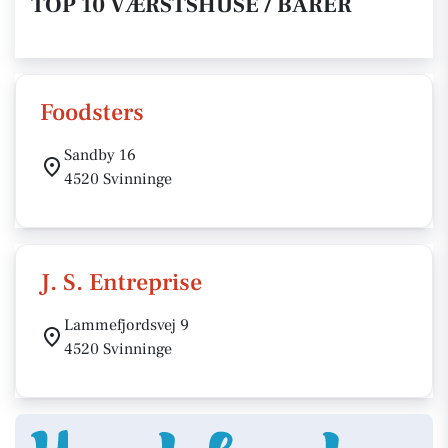
TOP 10 VÆRSTSHUSE / BARER
Foodsters
Sandby 16
4520 Svinninge
J. S. Entreprise
Lammefjordsvej 9
4520 Svinninge