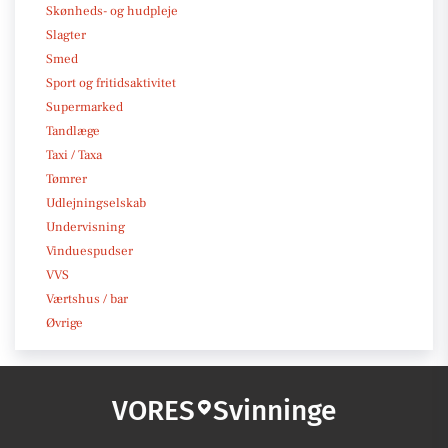
Skønheds- og hudpleje
Slagter
Smed
Sport og fritidsaktivitet
Supermarked
Tandlæge
Taxi / Taxa
Tømrer
Udlejningselskab
Undervisning
Vinduespudser
VVS
Værtshus / bar
Øvrige
VORES
Svinninge