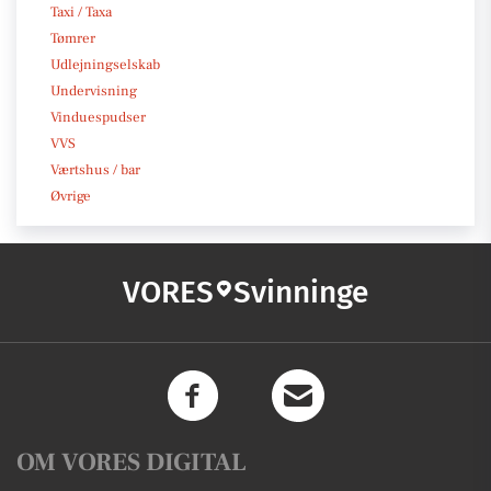
Taxi / Taxa
Tømrer
Udlejningselskab
Undervisning
Vinduespudser
VVS
Værtshus / bar
Øvrige
VORES
Svinninge
OM VORES DIGITAL