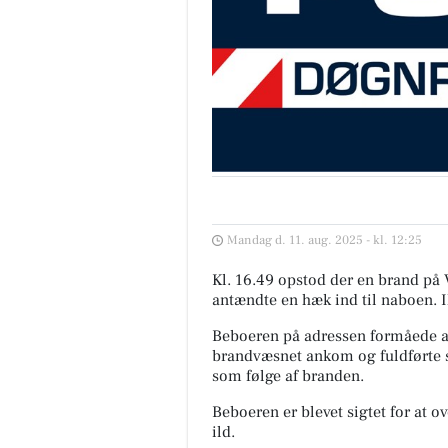
Mandag d. 11. aug. 2025 - kl. 12:25
Kl. 16.49 opstod der en brand på 
antændte en hæk ind til naboen. Il
Beboeren på adressen formåede at 
brandvæsnet ankom og fuldførte s
som følge af branden.
Beboeren er blevet sigtet for at
ild.