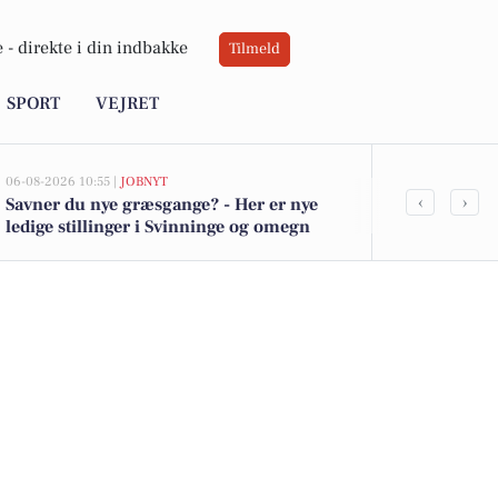
 -
direkte i din indbakke
Tilmeld
SPORT
VEJRET
06-08-2026 10:55 |
JOBNYT
05-08-2026 13:02
‹
›
Savner du nye græsgange? - Her er nye
Top 6 over dy
ledige stillinger i Svinninge og omegn
Svinninge. P