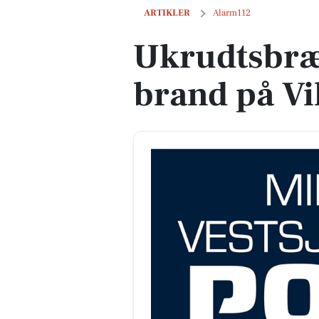
Ukrudtsbrænder forårsager brand på Vil
ARTIKLER
Alarm112
Ukrudtsbræ
brand på Vil