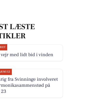
ST LÆSTE
TIKLER
JRET
 vejr med lidt bid i vinden
ARM112
rig fra Svinninge involveret
armonikasammenstød på
 23