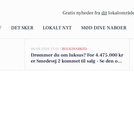
Gratis nyheder fra
dit
lokalområde
V
DET SKER
LOKALT NYT
MØD DINE NABOER
06-08-2026 13:01 |
BOLIGMARKED
Drømmer du om luksus? For 4.475.000 kr
er Smedevej 2 kommet til salg - Se den og
de dyreste boliger til salg her