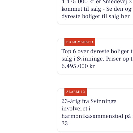
4.475.000 kr er Smedevej 2
kommet til salg - Se den og
dyreste boliger til salg her
BOLIGMARKED
Top 6 over dyreste boliger t
salg i Svinninge. Priser op t
6.495.000 kr
ALARM112
23-årig fra Svinninge
involveret i
harmonikasammenstød på 
23