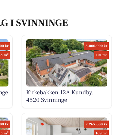
LG I SVINNINGE
00 kr
3.000.000 kr
2
2
28 m
101 m
nge
Kirkebakken 12A Kundby,
4520 Svinninge
00 kr
2.265.000 kr
2
2
55 m
169 m