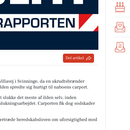
Del artikel
Villavej i Svinninge, da en ukrudtsbrænder
den spredte sig hurtigt til naboens carport.
slukke det meste af ilden selv, inden
lukningsarbejdet. Carporten fik dog sodskader
 overtræde beredskabsloven om uforsigtighed med