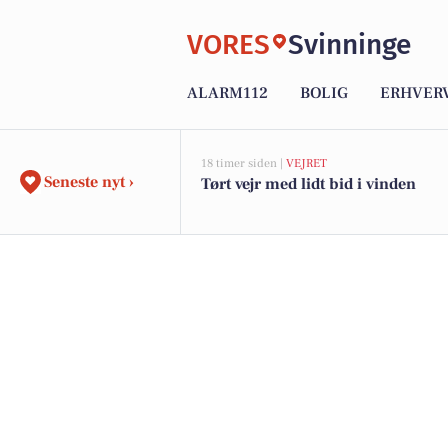
VORES
Svinninge
ALARM112
BOLIG
ERHVER
18 timer siden |
VEJRET
Seneste nyt ›
Tørt vejr med lidt bid i vinden