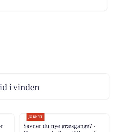
bid i vinden
JOBNYT
or
Savner du nye græsgange? -