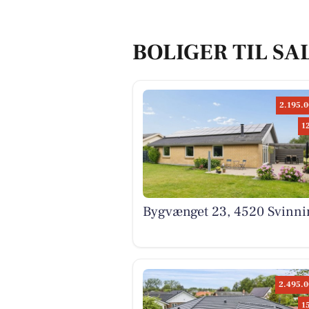
BOLIGER TIL SA
2.195.0
1
Bygvænget 23, 4520 Svinni
2.495.0
1