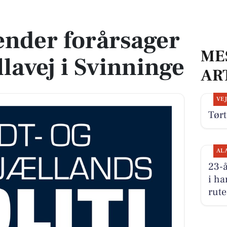
lavej i Svinninge
nder forårsager
ME
lavej i Svinninge
AR
VE
Tørt
AL
23-å
i h
rute