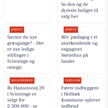
Se den og de
dyreste boliger til
salg her
JOBNYT
JOBNYT
Savner du nye
Bliv pædagog i et
græsgange? - Her
anerkendende og
er nye ledige
engageret
stillinger i
børnehus på
Svinninge og
landet
omegn
BOLIGMARKED
FAKTA OM
Rs Hansensvej 20
Færre indbyggere
i Svinninge er
i Holbæk
solgt for
Kommune oplever
2.300.000 - se
indbrud