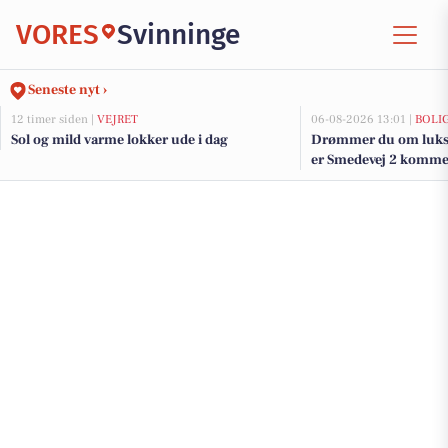
VORES
Svinninge
Seneste nyt ›
12 timer siden |
VEJRET
06-08-2026 13:01 |
BOLI
Sol og mild varme lokker ude i dag
Drømmer du om luksu
er Smedevej 2 kommet 
dyreste boliger til sal