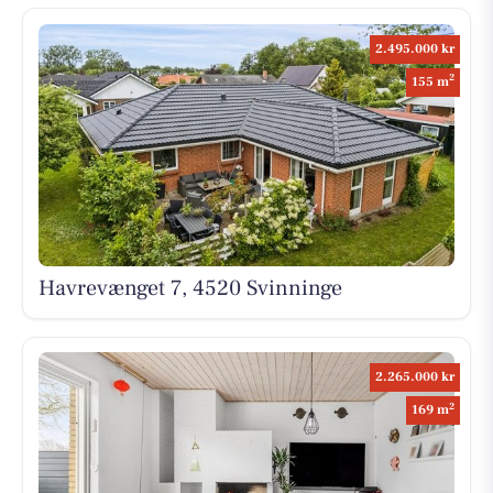
2.495.000 kr
2
155 m
Havrevænget 7, 4520 Svinninge
2.265.000 kr
2
169 m