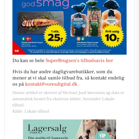
Du kan se hele
SuperBrugsen’s tilbudsavis her
Hvis du har andre dagligvarebutikker, som du
mener at vi skal samle tilbud fra, så kontakt endelig
os på
kontakt@voresdigital.dk
Denne artikel er skrevet af Michael Juul Sørensen og data er
automatisk hentet fra eksterne kilder, herunder Lokale
tilbud.
Kilde: Lokale tilbud