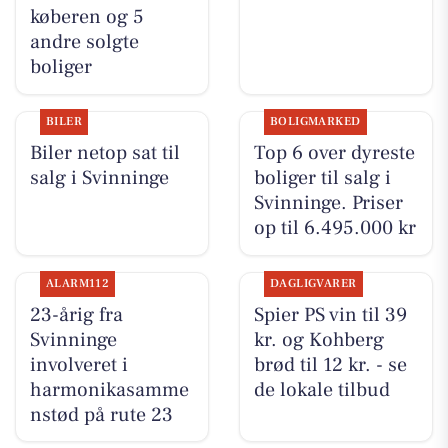
køberen og 5
andre solgte
boliger
BILER
BOLIGMARKED
Biler netop sat til
Top 6 over dyreste
salg i Svinninge
boliger til salg i
Svinninge. Priser
op til 6.495.000 kr
ALARM112
DAGLIGVARER
23-årig fra
Spier PS vin til 39
Svinninge
kr. og Kohberg
involveret i
brød til 12 kr. - se
harmonikasamme
de lokale tilbud
nstød på rute 23