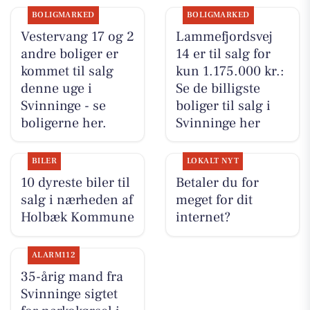
BOLIGMARKED
BOLIGMARKED
Vestervang 17 og 2
Lammefjordsvej
andre boliger er
14 er til salg for
kommet til salg
kun 1.175.000 kr.:
denne uge i
Se de billigste
Svinninge - se
boliger til salg i
boligerne her.
Svinninge her
BILER
LOKALT NYT
10 dyreste biler til
Betaler du for
salg i nærheden af
meget for dit
Holbæk Kommune
internet?
ALARM112
35-årig mand fra
Svinninge sigtet