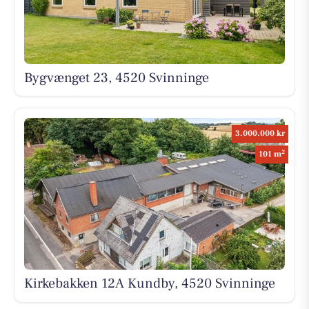
Bygvænget 23, 4520 Svinninge
3.000.000 kr
2
101 m
Kirkebakken 12A Kundby, 4520 Svinninge