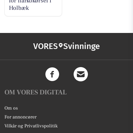
for narkokørsel i
Holbæk
VORES
Svinninge
OM VORES DIGITAL
Om os
For annoncører
Vilkår og Privatlivspolitik