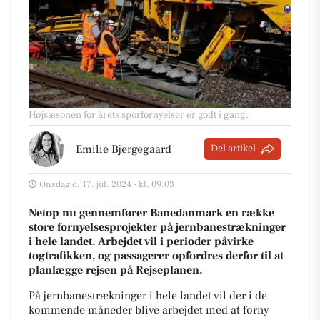
Højsæsonen for årets sporfornyelser er godt i gang.
Emilie Bjergegaard
Del artikel
Onsdag d. 17. jul. 2024 - kl. 09:03
Netop nu gennemfører Banedanmark en række
store fornyelsesprojekter på jernbanestrækninger
i hele landet. Arbejdet vil i perioder påvirke
togtrafikken, og passagerer opfordres derfor til at
planlægge rejsen på Rejseplanen.
På jernbanestrækninger i hele landet vil der i de
kommende måneder blive arbejdet med at forny