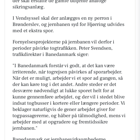
der skal erstatte de gamle udtjente analoge
sikringsanlæg.
I Vendsyssel skal der anlægges en ny perron i
Brønderslev, og jernbanen syd for Hjørring udvides
med et ekstra spor.
Fornyelsesprojekterne på jernbanen vil derfor i
perioder påvirke togtrafikken. Peter Svendsen,
trafikdirektør i Banedanmark siger:
"I Banedanmark forstår vi godt, at det kan være
irriterende, når togrejsen påvirkes af sporarbejder.
Når det er muligt, arbejder vi et spor ad gangen, så
der kan køre tog i det andet. Andre steder er det
desværre nødvendigt at lukke sporet helt for at
kunne gennemføre arbejdet, og der vil i stedet blive
indsat togbusser i kortere eller længere perioder. Vi
beklager naturligvis de gener arbejdet giver for
togpassagererne, og håber på tålmodighed, mens vi
arbejder med at opgradere og fremtidssikre
jernbanen."
Banedanmark og jernbanevirksomhederne