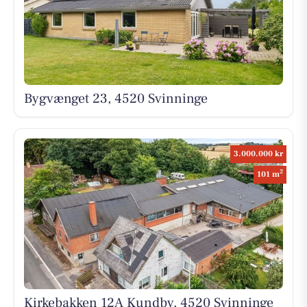
Bygvænget 23, 4520 Svinninge
3.000.000 kr
2
101 m
Kirkebakken 12A Kundby, 4520 Svinninge