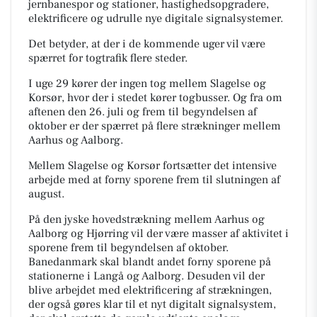
jernbanespor og stationer, hastighedsopgradere,
elektrificere og udrulle nye digitale signalsystemer.
Det betyder, at der i de kommende uger vil være
spærret for togtrafik flere steder.
I uge 29 kører der ingen tog mellem Slagelse og
Korsør, hvor der i stedet kører togbusser. Og fra om
aftenen den 26. juli og frem til begyndelsen af
oktober er der spærret på flere strækninger mellem
Aarhus og Aalborg.
Mellem Slagelse og Korsør fortsætter det intensive
arbejde med at forny sporene frem til slutningen af
august.
På den jyske hovedstrækning mellem Aarhus og
Aalborg og Hjørring vil der være masser af aktivitet i
sporene frem til begyndelsen af oktober.
Banedanmark skal blandt andet forny sporene på
stationerne i Langå og Aalborg. Desuden vil der
blive arbejdet med elektrificering af strækningen,
der også gøres klar til et nyt digitalt signalsystem,