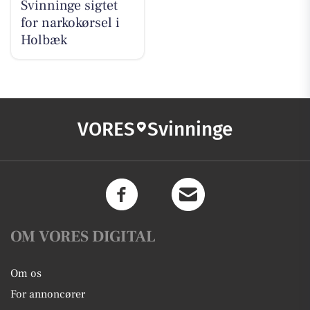
Svinninge sigtet
for narkokørsel i
Holbæk
VORES
Svinninge
OM VORES DIGITAL
Om os
For annoncører