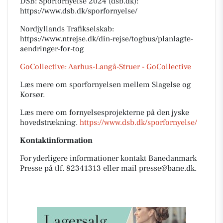
DSB: Sporfornyelse 2024 (dsb.dk):
https://www.dsb.dk/sporfornyelse/
Nordjyllands Trafikselskab:
https://www.ntrejse.dk/din-rejse/togbus/planlagte-
aendringer-for-tog
GoCollective: Aarhus-Langå-Struer - GoCollective
Læs mere om sporfornyelsen mellem Slagelse og
Korsør.
Læs mere om fornyelsesprojekterne på den jyske
hovedstrækning.
https://www.dsb.dk/sporfornyelse/
Kontaktinformation
For yderligere informationer kontakt Banedanmark
Presse på tlf. 82341313 eller mail presse@bane.dk.