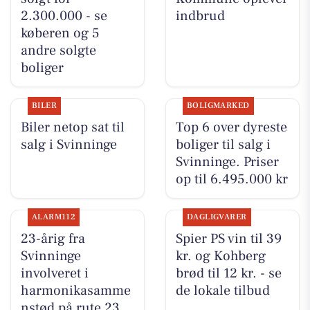
2.300.000 - se
indbrud
køberen og 5
andre solgte
boliger
BILER
BOLIGMARKED
Biler netop sat til
Top 6 over dyreste
salg i Svinninge
boliger til salg i
Svinninge. Priser
op til 6.495.000 kr
ALARM112
DAGLIGVARER
23-årig fra
Spier PS vin til 39
Svinninge
kr. og Kohberg
involveret i
brød til 12 kr. - se
harmonikasamme
de lokale tilbud
nstød på rute 23