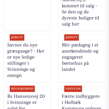
kommet til salg -
Se den og de
dyreste boliger til
salg her
JOBNYT
JOBNYT
Savner du nye
Bliv pædagog i et
græsgange? - Her
anerkendende og
er nye ledige
engageret
stillinger i
børnehus på
Svinninge og
landet
omegn
BOLIGMARKED
FAKTA OM
Rs Hansensvej 20
Færre indbyggere
i Svinninge er
i Holbæk
solgt for
Kommune oplever