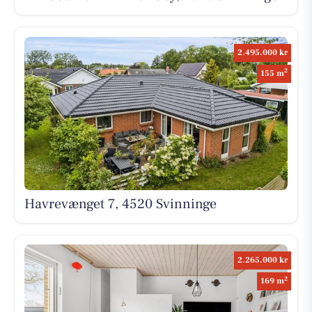
2.495.000 kr
2
155 m
Havrevænget 7, 4520 Svinninge
2.265.000 kr
2
169 m