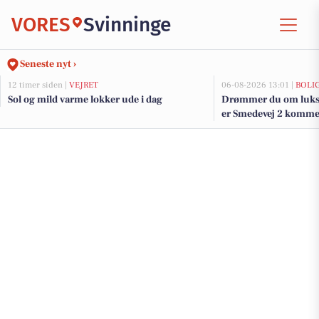
VORES
Svinninge
Seneste nyt ›
12 timer siden |
VEJRET
06-08-2026 13:01 |
BOLI
Sol og mild varme lokker ude i dag
Drømmer du om luksu
er Smedevej 2 kommet 
dyreste boliger til sal