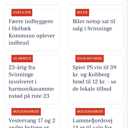
FAKTA OM
BILER
Færre indbyggere
Biler netop sat til
i Holbæk
salg i Svinninge
Kommune oplever
indbrud
ALARM112
DAGLIGVARER
23-årig fra
Spier PS vin til 39
Svinninge
kr. og Kohberg
involveret i
brød til 12 kr. - se
harmonikasamme
de lokale tilbud
nstød på rute 23
BOLIGMARKED
BOLIGMARKED
Vestervang 17 og 2
Lammefjordsvej
andre boliger er
14 er til salg for