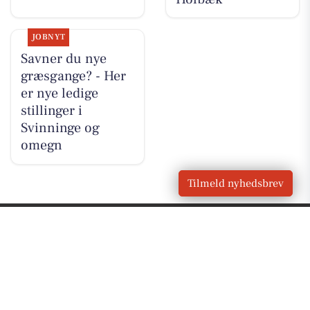
JOBNYT
Savner du nye
græsgange? - Her
er nye ledige
stillinger i
Svinninge og
omegn
Tilmeld nyhedsbrev
VORES
Svinninge