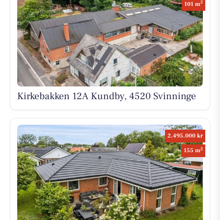
2
101 m
Kirkebakken 12A Kundby, 4520 Svinninge
2.495.000 kr
2
155 m