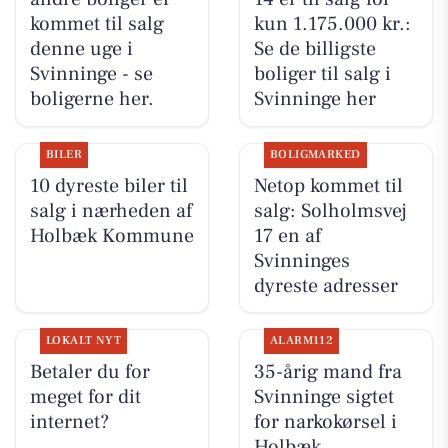
kommet til salg
kun 1.175.000 kr.:
denne uge i
Se de billigste
Svinninge - se
boliger til salg i
boligerne her.
Svinninge her
BILER
BOLIGMARKED
10 dyreste biler til
Netop kommet til
salg i nærheden af
salg: Solholmsvej
Holbæk Kommune
17 en af
Svinninges
dyreste adresser
LOKALT NYT
ALARM112
Betaler du for
35-årig mand fra
meget for dit
Svinninge sigtet
internet?
for narkokørsel i
Holbæk