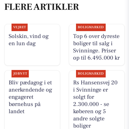
FLERE ARTIKLER
VEJRET
BOLIGMARKED
Solskin, vind og
Top 6 over dyreste
en lun dag
boliger til salg i
Svinninge. Priser
op til 6.495.000 kr
JOBNYT
BOLIGMARKED
Bliv pædagog i et
Rs Hansensvej 20
anerkendende og
i Svinninge er
engageret
solgt for
børnehus på
2.300.000 - se
landet
køberen og 5
andre solgte
boliger