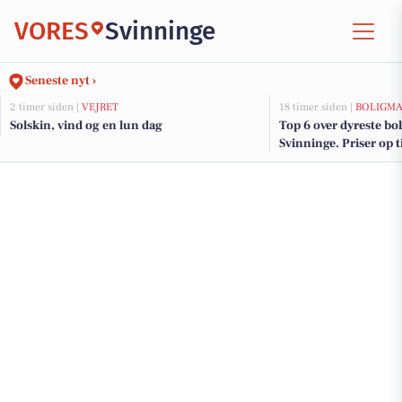
VORES
Svinninge
Seneste nyt ›
2 timer siden |
VEJRET
18 timer siden |
BOLIGM
Solskin, vind og en lun dag
Top 6 over dyreste boli
Svinninge. Priser op t