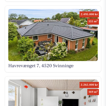
2.495.000 kr
2
155 m
Havrevænget 7, 4520 Svinninge
2.265.000 kr
2
169 m