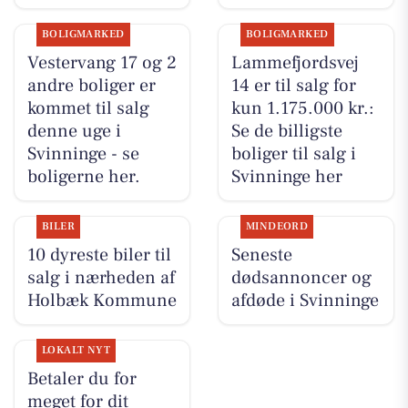
BOLIGMARKED
BOLIGMARKED
Vestervang 17 og 2
Lammefjordsvej
andre boliger er
14 er til salg for
kommet til salg
kun 1.175.000 kr.:
denne uge i
Se de billigste
Svinninge - se
boliger til salg i
boligerne her.
Svinninge her
BILER
MINDEORD
10 dyreste biler til
Seneste
salg i nærheden af
dødsannoncer og
Holbæk Kommune
afdøde i Svinninge
LOKALT NYT
Betaler du for
meget for dit