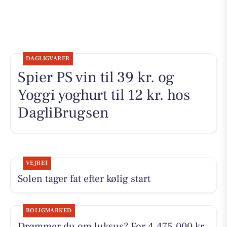
DAGLIGVARER
Spier PS vin til 39 kr. og
Yoggi yoghurt til 12 kr. hos
DagliBrugsen
VEJRET
Solen tager fat efter kølig start
BOLIGMARKED
Drømmer du om luksus? For 4.475.000 kr