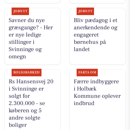
JOBNYT
JOBNYT
Savner du nye
Bliv pædagog i et
græsgange? - Her
anerkendende og
er nye ledige
engageret
stillinger i
børnehus på
Svinninge og
landet
omegn
BOLIGMARKED
FAKTA OM
Rs Hansensvej 20
Færre indbyggere
i Svinninge er
i Holbæk
solgt for
Kommune oplever
2.300.000 - se
indbrud
køberen og 5
andre solgte
boliger