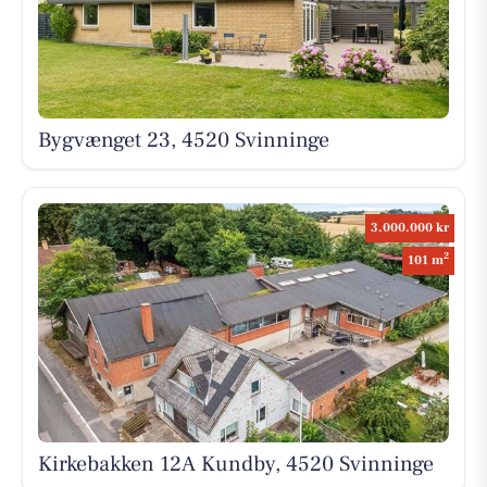
Bygvænget 23, 4520 Svinninge
3.000.000 kr
2
101 m
Kirkebakken 12A Kundby, 4520 Svinninge