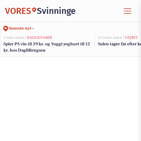
VORES
Svinninge
Seneste nyt ›
1 time siden |
DAGLIGVARER
12 timer siden |
VEJRET
Spier PS vin til 39 kr. og Yoggi yoghurt til 12
Solen tager fat efter k
kr. hos DagliBrugsen