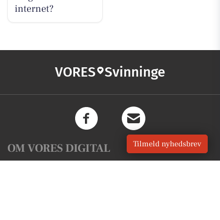
internet?
VORES
Svinninge
Tilmeld nyhedsbrev
OM VORES DIGITAL
Om os
For annoncører
Vilkår og Privatlivspolitik
Kontakt VORES Digital