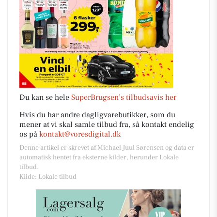
Du kan se hele
SuperBrugsen’s tilbudsavis her
Hvis du har andre dagligvarebutikker, som du
mener at vi skal samle tilbud fra, så kontakt endelig
os på
kontakt@voresdigital.dk
Denne artikel er skrevet af Michael Juul Sørensen og data er
automatisk hentet fra eksterne kilder, herunder Lokale
tilbud.
Kilde: Lokale tilbud