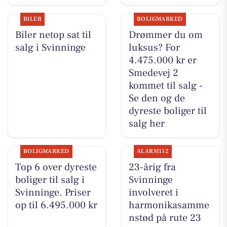
BILER
BOLIGMARKED
Biler netop sat til
Drømmer du om
salg i Svinninge
luksus? For
4.475.000 kr er
Smedevej 2
kommet til salg -
Se den og de
dyreste boliger til
salg her
BOLIGMARKED
ALARM112
Top 6 over dyreste
23-årig fra
boliger til salg i
Svinninge
Svinninge. Priser
involveret i
op til 6.495.000 kr
harmonikasamme
nstød på rute 23