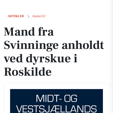
Mand fra Svinninge anholdt ved dyrskue i Roskilde
ARTIKLER
Alarm112
Mand fra
Svinninge anholdt
ved dyrskue i
Roskilde