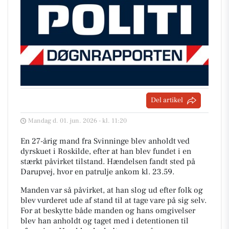
Del artikel
Mandag d. 01. jun. 2026 - kl. 11:20
En 27-årig mand fra Svinninge blev anholdt ved
dyrskuet i Roskilde, efter at han blev fundet i en
stærkt påvirket tilstand. Hændelsen fandt sted på
Darupvej, hvor en patrulje ankom kl. 23.59.
Manden var så påvirket, at han slog ud efter folk og
blev vurderet ude af stand til at tage vare på sig selv.
For at beskytte både manden og hans omgivelser
blev han anholdt og taget med i detentionen til