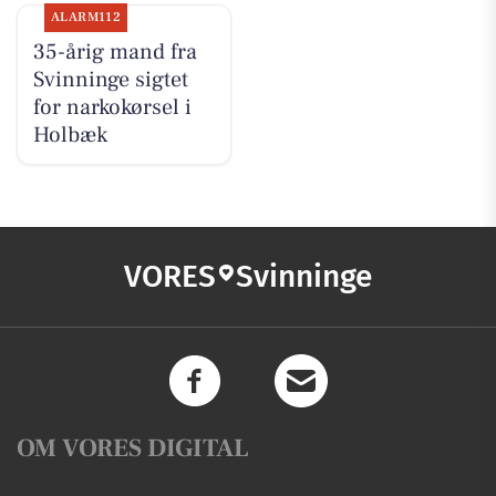
ALARM112
35-årig mand fra
Svinninge sigtet
for narkokørsel i
Holbæk
VORES
Svinninge
OM VORES DIGITAL