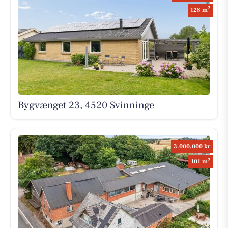
2
128 m
Bygvænget 23, 4520 Svinninge
3.000.000 kr
2
101 m