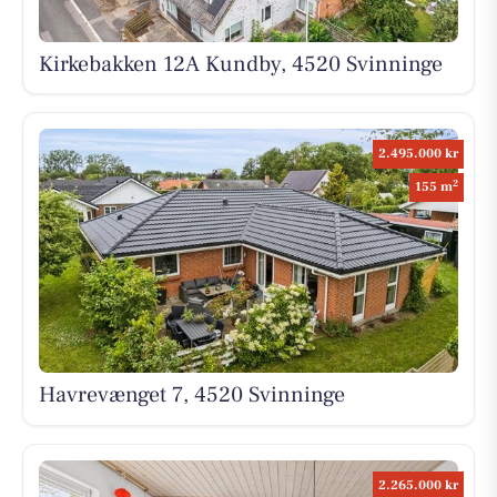
Kirkebakken 12A Kundby, 4520 Svinninge
2.495.000 kr
2
155 m
Havrevænget 7, 4520 Svinninge
2.265.000 kr