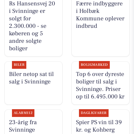
Rs Hansensvej 20
Færre indbyggere
i Svinninge er
i Holbæk
solgt for
Kommune oplever
2.300.000 - se
indbrud
køberen og 5
andre solgte
boliger
BILER
BOLIGMARKED
Biler netop sat til
Top 6 over dyreste
salg i Svinninge
boliger til salg i
Svinninge. Priser
op til 6.495.000 kr
ALARM112
DAGLIGVARER
23-årig fra
Spier PS vin til 39
Svinninge
kr. og Kohberg