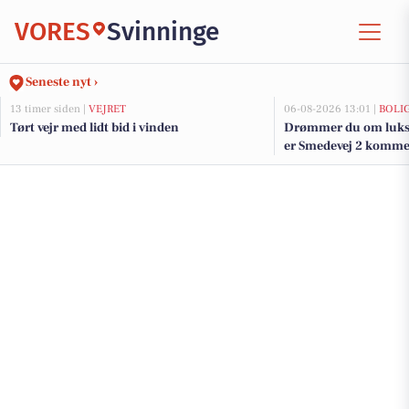
VORES
Svinninge
Seneste nyt ›
13 timer siden |
VEJRET
06-08-2026 13:01 |
BOLI
Tørt vejr med lidt bid i vinden
Drømmer du om luksu
er Smedevej 2 kommet 
dyreste boliger til sal