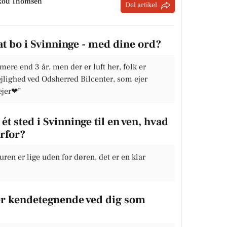
skou Thomsen
Del artikel
at bo i Svinninge - med dine ord?
mere end 3 år, men der er luft her, folk er
lejlighed ved Odsherred Bilcenter, som ejer
lejer❤”
ét sted i Svinninge til en ven, hvad
orfor?
turen er lige uden for døren, det er en klar
 er kendetegnende ved dig som