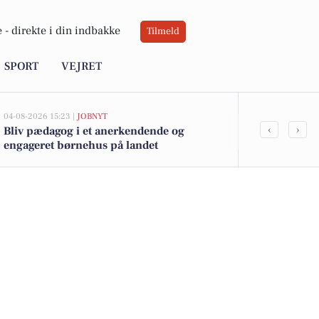
 -
direkte i din indbakke
Tilmeld
SPORT
VEJRET
04-08-2026 15:23 |
JOBNYT
04-08-2026 09:20
‹
›
Bliv pædagog i et anerkendende og
23-årig fra S
engageret børnehus på landet
harmonikasa