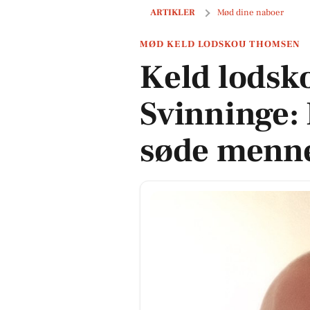
Keld lodskou Thomsen om Svinninge
ARTIKLER
Mød dine naboer
MØD KELD LODSKOU THOMSEN
Keld lods
Svinninge: 
søde menn