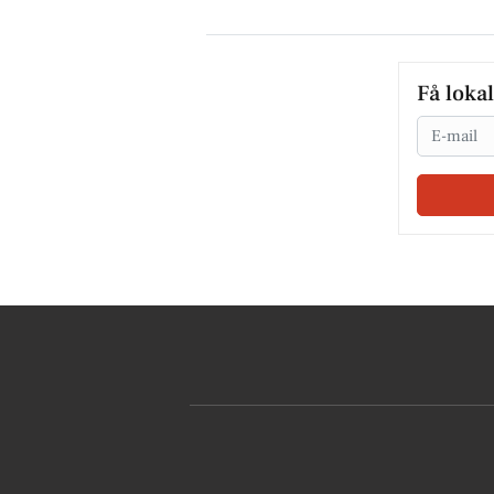
Få loka
Email