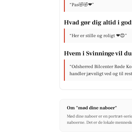
“Pas🤣🤣❤”
Hvad gør dig altid i go
“Her er stille og roligt ❤😍”
Hvem i Svinninge vil du 
“Odsherred Bilcenter Røde Kor
handler jævnligt ved og til r
Om "mød dine naboer"
Mød dine naboer er en portræt-serie
naboerne. Det er de lokale menneske