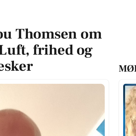
: Luft, frihed og søde mennesker
kou Thomsen om
Luft, frihed og
esker
MØ