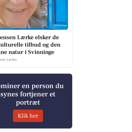
Jensen Lærke elsker de
ulturelle tilbud og den
ne natur i Svinninge
nsen Lærke
miner en person du
synes fortjener et
portræt
Klik her