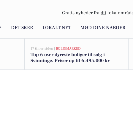
Gratis nyheder fra
dit
lokalområde
V
DET SKER
LOKALT NYT
MØD DINE NABOER
17 timer siden |
BOLIGMARKED
Top 6 over dyreste boliger til salg i
Svinninge. Priser op til 6.495.000 kr