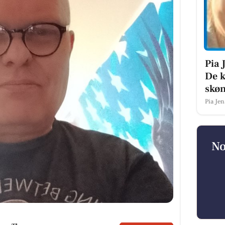
Pia 
De k
skøn
Pia Je
No