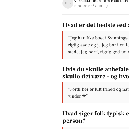
Af redaktionen · om Keld lod
KL
· Svinninge
15. jun. 2026
Hvad er det bedste ved 
“Jeg har ikke boet i Svinninge 
rigtig søde og ja jeg bor i en 
stedet jeg bor i, rigtig god ud
Hvis du skulle anbefale 
skulle det være - og hv
“Fordi her er luft frihed og na
vinder ❤”
Hvad siger folk typisk
person?