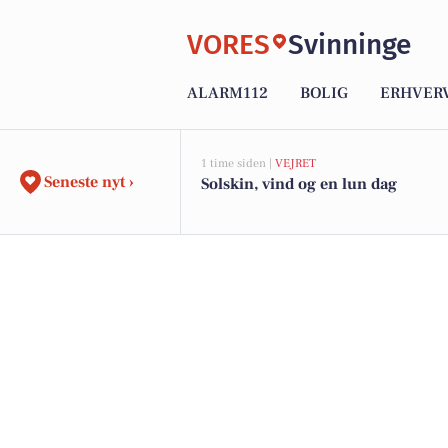
VORES
Svinninge
ALARM112
BOLIG
ERHVER
1 time siden |
VEJRET
Seneste nyt ›
Solskin, vind og en lun dag