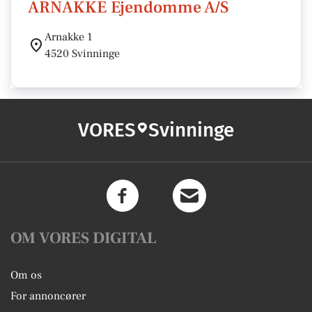
ARNAKKE Ejendomme A/S
Arnakke 1
4520 Svinninge
VORES
Svinninge
OM VORES DIGITAL
Om os
For annoncører