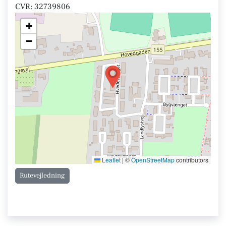
CVR: 32739806
+
−
Leaflet
|
©
OpenStreetMap
contributors
Rutevejledning