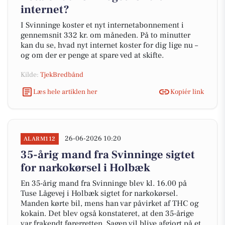
internet?
I Svinninge koster et nyt internetabonnement i
gennemsnit 332 kr. om måneden. På to minutter
kan du se, hvad nyt internet koster for dig lige nu –
og om der er penge at spare ved at skifte.
Kilde:
TjekBredbånd
Læs hele artiklen her
Kopiér link
26-06-2026 10:20
ALARM112
35-årig mand fra Svinninge sigtet
for narkokørsel i Holbæk
En 35-årig mand fra Svinninge blev kl. 16.00 på
Tuse Lågevej i Holbæk sigtet for narkokørsel.
Manden kørte bil, mens han var påvirket af THC og
kokain. Det blev også konstateret, at den 35-årige
var frakendt førerretten. Sagen vil blive afgjort på et