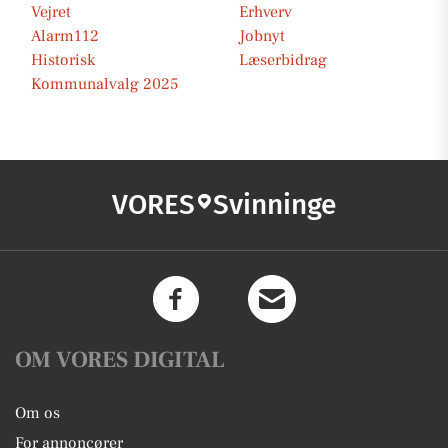
Vejret
Erhverv
Alarm112
Jobnyt
Historisk
Læserbidrag
Kommunalvalg 2025
VORES
Svinninge
OM VORES DIGITAL
Om os
For annoncører