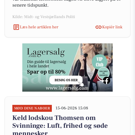
senere tidspunkt.
Kilde: Midt- og Vestsjællands Politi
Læs hele artiklen her
Kopiér link
15-06-2026 15:08
MØD DINE NABOER
Keld lodskou Thomsen om
Svinninge: Luft, frihed og søde
mennesker