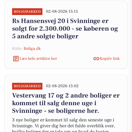
02-08-2026 15:15
BOLIGMARKED
Rs Hansensvej 20 i Svinninge er
solgt for 2.300.000 - se køberen og
5 andre solgte boliger
Kilde:
Boliga.dk
Læs hele artiklen her
Kopiér link
02-08-2026 13:02
BOLIGMARKED
Vestervang 17 og 2 andre boliger er
kommet til salg denne uge i
Svinninge - se boligerne her.
3 nye boliger er kommet til salg den seneste uge i
Svinninge. Vi giver dig her det fulde overblik over,
hvilke boliger der er tale om og hvad de koster.