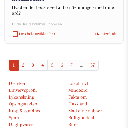
Hvad er det bedste ved at bo i Svinninge - med dine
ord?
Kilde: Keld lodskou Thomsen
Læs hele artiklen her
Kopiér link
1
2
3
4
5
6
7
...
57
Det sker
Lokalt nyt
Erhvervsprofil
Mindeord
Lykønskning
Fakta om
Opslagstavlen
Husstand
Krop & Sundhed
Mød dine naboer
Sport
Boligmarked
Dagligvarer
Biler